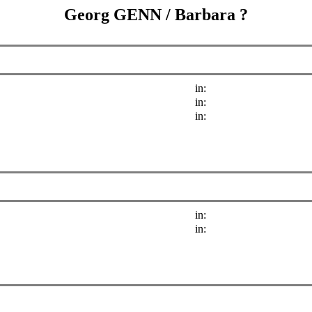
Georg GENN
/
Barbara ?
in:
in:
in:
in:
in: