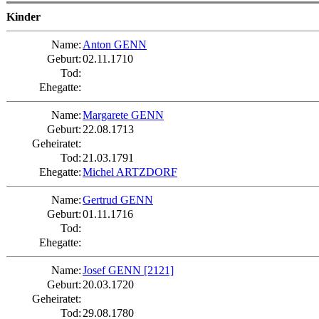
Kinder
Name:
Anton GENN
Geburt:
02.11.1710
Tod:
Ehegatte:
Name:
Margarete GENN
Geburt:
22.08.1713
Geheiratet:
Tod:
21.03.1791
Ehegatte:
Michel ARTZDORF
Name:
Gertrud GENN
Geburt:
01.11.1716
Tod:
Ehegatte:
Name:
Josef GENN
[2121]
Geburt:
20.03.1720
Geheiratet:
Tod:
29.08.1780