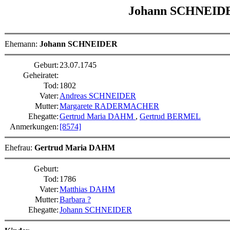
Johann SCHNEI
Ehemann:
Johann SCHNEIDER
Geburt:
23.07.1745
Geheiratet:
Tod:
1802
Vater:
Andreas SCHNEIDER
Mutter:
Margarete RADERMACHER
Ehegatte:
Gertrud Maria DAHM
,
Gertrud BERMEL
Anmerkungen:
[8574]
Ehefrau:
Gertrud Maria DAHM
Geburt:
Tod:
1786
Vater:
Matthias DAHM
Mutter:
Barbara ?
Ehegatte:
Johann SCHNEIDER