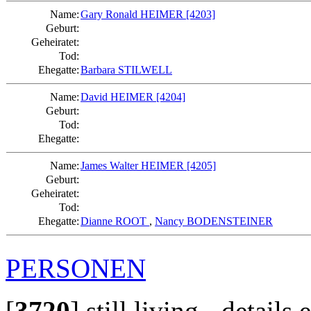
Name:
Gary Ronald HEIMER
[4203]
Geburt:
Geheiratet:
Tod:
Ehegatte:
Barbara STILWELL
Name:
David HEIMER
[4204]
Geburt:
Tod:
Ehegatte:
Name:
James Walter HEIMER
[4205]
Geburt:
Geheiratet:
Tod:
Ehegatte:
Dianne ROOT
,
Nancy BODENSTEINER
PERSONEN
[
3720
]
still living - details