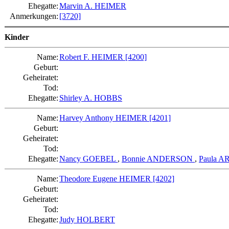
Ehegatte:
Marvin A. HEIMER
Anmerkungen:
[3720]
Kinder
Name:
Robert F. HEIMER
[4200]
Geburt:
Geheiratet:
Tod:
Ehegatte:
Shirley A. HOBBS
Name:
Harvey Anthony HEIMER
[4201]
Geburt:
Geheiratet:
Tod:
Ehegatte:
Nancy GOEBEL
,
Bonnie ANDERSON
,
Paula 
Name:
Theodore Eugene HEIMER
[4202]
Geburt:
Geheiratet:
Tod:
Ehegatte:
Judy HOLBERT