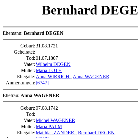
Bernhard DEG
Ehemann:
Bernhard DEGEN
Geburt:
31.08.1721
Geheiratet:
Tod:
01.07.1807
Vater:
Wilhelm DEGEN
Mutter:
Maria LOTH
Ehegatte:
Anna WIRRICH
,
Anna WAGENER
Anmerkungen:
[6747]
Ehefrau:
Anna WAGENER
Geburt:
07.08.1742
Tod:
Vater:
Michel WAGENER
Mutter:
Maria PALM
Ehegatte:
Matthias ZANDER
,
Bernhard DEGEN