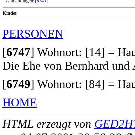
Anmerkungen:
[6749]
Kinder
PERSONEN
[
6747
]
Wohnort: [14] = Hau
Die Ehe von Bernhard und 
[
6749
]
Wohnort: [84] = Hau
HOME
HTML erzeugt von
GED2HT