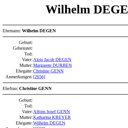
Wilhelm DEG
Ehemann:
Wilhelm DEGEN
Geburt:
Geheiratet:
Tod:
Vater:
Alois Jacob DEGEN
Mutter:
Margarete DURBEN
Ehegatte:
Christine GENN
Anmerkungen:
[2656]
Ehefrau:
Christine GENN
Geburt:
Tod:
Vater:
Alfons Josef GENN
Mutter:
Katharina KREYER
Ehegatte:
Wilhelm DEGEN