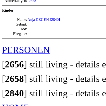
Anmerkungen:
[2658]
Kinder
Name:
Anja DEGEN
[2840]
Geburt:
Tod:
Ehegatte:
PERSONEN
[
2656
]
still living - details
[
2658
]
still living - details
[
2840
]
still living - details