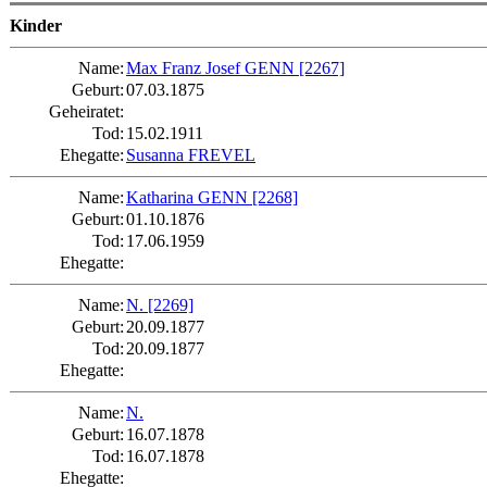
Kinder
Name:
Max Franz Josef GENN
[2267]
Geburt:
07.03.1875
Geheiratet:
Tod:
15.02.1911
Ehegatte:
Susanna FREVEL
Name:
Katharina GENN
[2268]
Geburt:
01.10.1876
Tod:
17.06.1959
Ehegatte:
Name:
N.
[2269]
Geburt:
20.09.1877
Tod:
20.09.1877
Ehegatte:
Name:
N.
Geburt:
16.07.1878
Tod:
16.07.1878
Ehegatte: