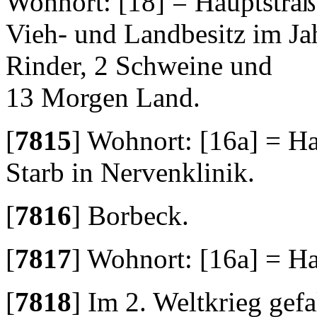
Wohnort: [18] = Hauptstraß
Vieh- und Landbesitz im Ja
Rinder, 2 Schweine und
13 Morgen Land.
[
7815
]
Wohnort: [16a] = Ha
Starb in Nervenklinik.
[
7816
]
Borbeck.
[
7817
]
Wohnort: [16a] = Ha
[
7818
]
Im 2. Weltkrieg gefa