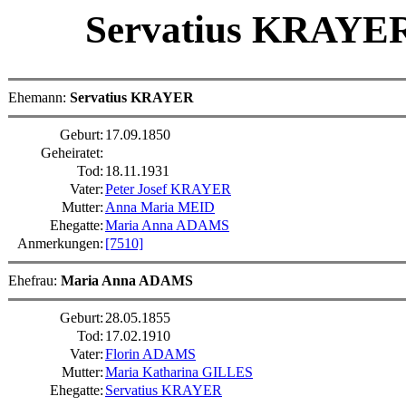
Servatius KRAYE
Ehemann:
Servatius KRAYER
Geburt:
17.09.1850
Geheiratet:
Tod:
18.11.1931
Vater:
Peter Josef KRAYER
Mutter:
Anna Maria MEID
Ehegatte:
Maria Anna ADAMS
Anmerkungen:
[7510]
Ehefrau:
Maria Anna ADAMS
Geburt:
28.05.1855
Tod:
17.02.1910
Vater:
Florin ADAMS
Mutter:
Maria Katharina GILLES
Ehegatte:
Servatius KRAYER