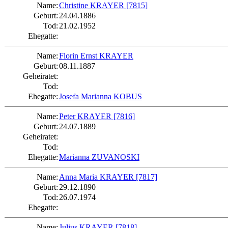
Name:
Christine KRAYER
[7815]
Geburt:
24.04.1886
Tod:
21.02.1952
Ehegatte:
Name:
Florin Ernst KRAYER
Geburt:
08.11.1887
Geheiratet:
Tod:
Ehegatte:
Josefa Marianna KOBUS
Name:
Peter KRAYER
[7816]
Geburt:
24.07.1889
Geheiratet:
Tod:
Ehegatte:
Marianna ZUVANOSKI
Name:
Anna Maria KRAYER
[7817]
Geburt:
29.12.1890
Tod:
26.07.1974
Ehegatte:
Name:
Julius KRAYER
[7818]