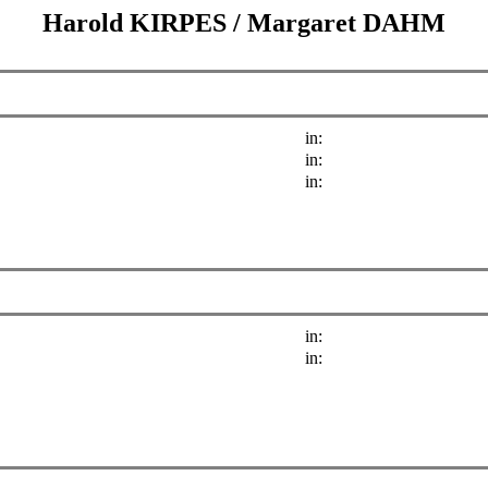
Harold KIRPES
/
Margaret DAHM
in:
in:
in:
in:
in: