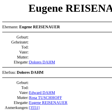
Eugene REISE
Ehemann:
Eugene REISENAUER
Geburt:
Geheiratet:
Tod:
Vater:
Mutter:
Ehegatte:
Dolores DAHM
Ehefrau:
Dolores DAHM
Geburt:
Tod:
Vater:
Edward DAHM
Mutter:
Rosa TUSCHHOFF
Ehegatte:
Eugene REISENAUER
Anmerkungen:
[3551]