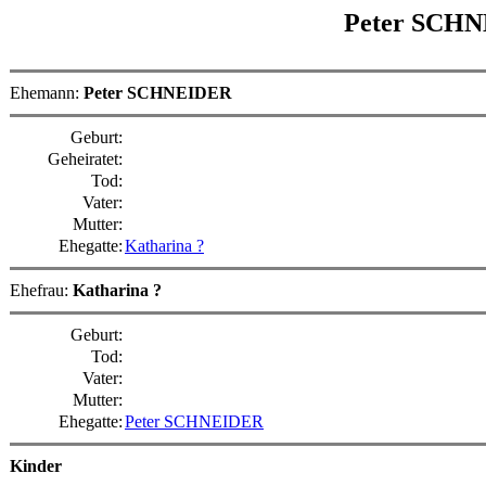
Peter SCH
Ehemann:
Peter SCHNEIDER
Geburt:
Geheiratet:
Tod:
Vater:
Mutter:
Ehegatte:
Katharina ?
Ehefrau:
Katharina ?
Geburt:
Tod:
Vater:
Mutter:
Ehegatte:
Peter SCHNEIDER
Kinder