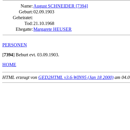
Name:
August SCHNEIDER
[7394]
Geburt:
02.09.1903
Geheiratet:
Tod:
21.10.1968
Ehegatte:
Margarete HEUSER
PERSONEN
[
7394
]
Beburt evt. 03.09.1903.
HOME
HTML erzeugt von
GED2HTML v3.6-WIN95 (Jan 18 2000)
am 04.07