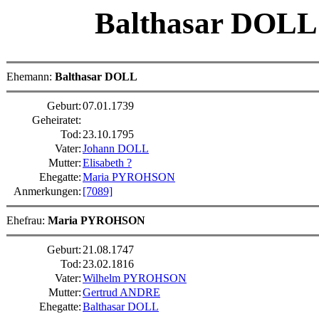
Balthasar DOL
Ehemann:
Balthasar DOLL
Geburt:
07.01.1739
Geheiratet:
Tod:
23.10.1795
Vater:
Johann DOLL
Mutter:
Elisabeth ?
Ehegatte:
Maria PYROHSON
Anmerkungen:
[7089]
Ehefrau:
Maria PYROHSON
Geburt:
21.08.1747
Tod:
23.02.1816
Vater:
Wilhelm PYROHSON
Mutter:
Gertrud ANDRE
Ehegatte:
Balthasar DOLL