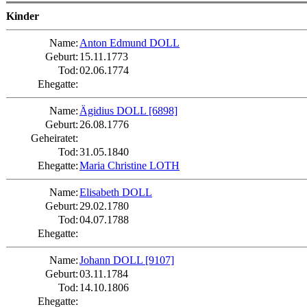
Kinder
Name:
Anton Edmund DOLL
Geburt:
15.11.1773
Tod:
02.06.1774
Ehegatte:
Name:
Ägidius DOLL
[6898]
Geburt:
26.08.1776
Geheiratet:
Tod:
31.05.1840
Ehegatte:
Maria Christine LOTH
Name:
Elisabeth DOLL
Geburt:
29.02.1780
Tod:
04.07.1788
Ehegatte:
Name:
Johann DOLL
[9107]
Geburt:
03.11.1784
Tod:
14.10.1806
Ehegatte: