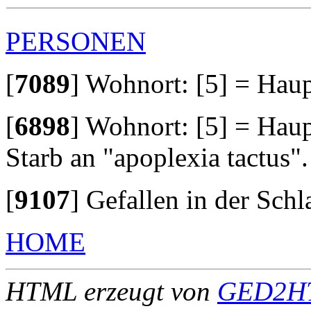
PERSONEN
[
7089
]
Wohnort: [5] = Haup
[
6898
]
Wohnort: [5] = Haup
Starb an "apoplexia tactus".
[
9107
]
Gefallen in der Schla
HOME
HTML erzeugt von
GED2HT