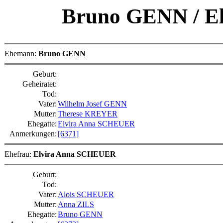
Bruno GENN
/
E
Ehemann:
Bruno GENN
Geburt:
Geheiratet:
Tod:
Vater:
Wilhelm Josef GENN
Mutter:
Therese KREYER
Ehegatte:
Elvira Anna SCHEUER
Anmerkungen:
[6371]
Ehefrau:
Elvira Anna SCHEUER
Geburt:
Tod:
Vater:
Alois SCHEUER
Mutter:
Anna ZILS
Ehegatte:
Bruno GENN