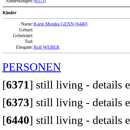
Anmerkungen:
[6373]
Kinder
Name:
Karin Monika GENN
[6440]
Geburt:
Geheiratet:
Tod:
Ehegatte:
Rolf WEBER
PERSONEN
[
6371
]
still living - details
[
6373
]
still living - details
[
6440
]
still living - details