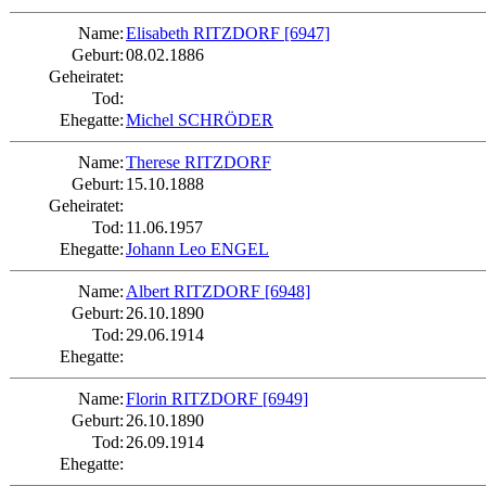
Name:
Elisabeth RITZDORF
[6947]
Geburt:
08.02.1886
Geheiratet:
Tod:
Ehegatte:
Michel SCHRÖDER
Name:
Therese RITZDORF
Geburt:
15.10.1888
Geheiratet:
Tod:
11.06.1957
Ehegatte:
Johann Leo ENGEL
Name:
Albert RITZDORF
[6948]
Geburt:
26.10.1890
Tod:
29.06.1914
Ehegatte:
Name:
Florin RITZDORF
[6949]
Geburt:
26.10.1890
Tod:
26.09.1914
Ehegatte: