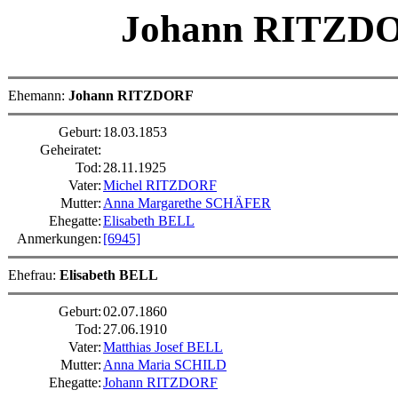
Johann RITZD
Ehemann:
Johann RITZDORF
Geburt:
18.03.1853
Geheiratet:
Tod:
28.11.1925
Vater:
Michel RITZDORF
Mutter:
Anna Margarethe SCHÄFER
Ehegatte:
Elisabeth BELL
Anmerkungen:
[6945]
Ehefrau:
Elisabeth BELL
Geburt:
02.07.1860
Tod:
27.06.1910
Vater:
Matthias Josef BELL
Mutter:
Anna Maria SCHILD
Ehegatte:
Johann RITZDORF