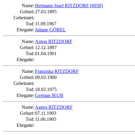
Name:
Hermann Josef RITZDORF
[6950]
Geburt:
27.03.1895
Geheiratet:
Tod:
11.09.1967
Ehegatte:
Juliane GÖBEL
Name:
Anton RITZDORF
Geburt:
12.12.1897
Tod:
01.04.1901
Ehegatte:
Name:
Franziska RITZDORF
Geburt:
09.03.1900
Geheiratet:
Tod:
18.02.1975
Ehegatte:
German JEUB
Name:
Agnes RITZDORF
Geburt:
07.11.1903
Tod:
11.06.1905
Ehegatte: