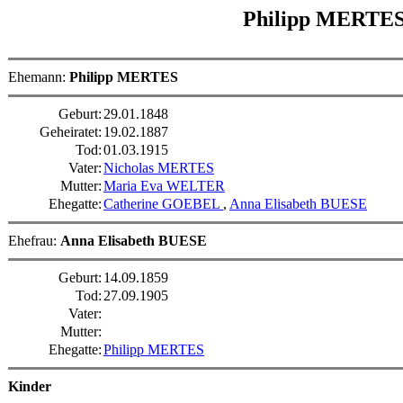
Philipp MERTE
Ehemann:
Philipp MERTES
Geburt:
29.01.1848
Geheiratet:
19.02.1887
Tod:
01.03.1915
Vater:
Nicholas MERTES
Mutter:
Maria Eva WELTER
Ehegatte:
Catherine GOEBEL
,
Anna Elisabeth BUESE
Ehefrau:
Anna Elisabeth BUESE
Geburt:
14.09.1859
Tod:
27.09.1905
Vater:
Mutter:
Ehegatte:
Philipp MERTES
Kinder