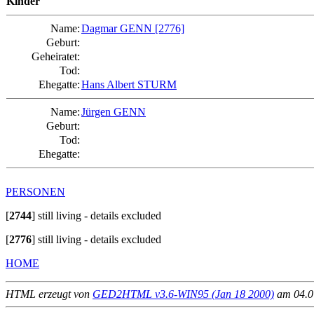
Kinder
Name:
Dagmar GENN
[2776]
Geburt:
Geheiratet:
Tod:
Ehegatte:
Hans Albert STURM
Name:
Jürgen GENN
Geburt:
Tod:
Ehegatte:
PERSONEN
[
2744
]
still living - details excluded
[
2776
]
still living - details excluded
HOME
HTML erzeugt von
GED2HTML v3.6-WIN95 (Jan 18 2000)
am 04.07