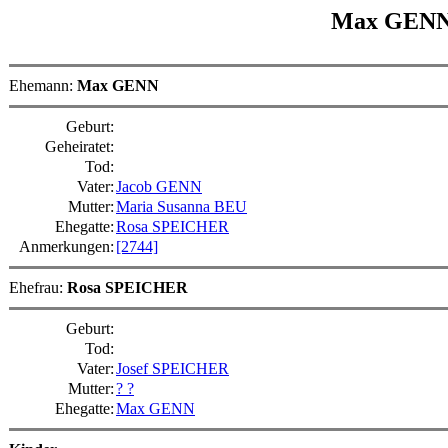
Max GEN
Ehemann:
Max GENN
Geburt:
Geheiratet:
Tod:
Vater:
Jacob GENN
Mutter:
Maria Susanna BEU
Ehegatte:
Rosa SPEICHER
Anmerkungen:
[2744]
Ehefrau:
Rosa SPEICHER
Geburt:
Tod:
Vater:
Josef SPEICHER
Mutter:
? ?
Ehegatte:
Max GENN