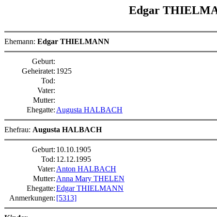
Edgar THIELM
Ehemann:
Edgar THIELMANN
Geburt:
Geheiratet:
1925
Tod:
Vater:
Mutter:
Ehegatte:
Augusta HALBACH
Ehefrau:
Augusta HALBACH
Geburt:
10.10.1905
Tod:
12.12.1995
Vater:
Anton HALBACH
Mutter:
Anna Mary THELEN
Ehegatte:
Edgar THIELMANN
Anmerkungen:
[5313]