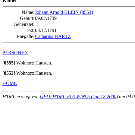
Kinder
Name:
Johann Arnold KLEIN
[8553]
Geburt:
09.02.1739
Geheiratet:
Tod:
08.12.1791
Ehegatte:
Catharina HARTZ
PERSONEN
[
8555
]
Wohnort: Hausten.
[
8553
]
Wohnort: Hausten.
HOME
HTML erzeugt von
GED2HTML v3.6-WIN95 (Jan 18 2000)
am 04.07