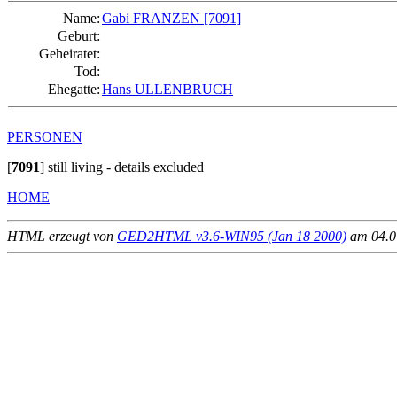
Name:
Gabi FRANZEN
[7091]
Geburt:
Geheiratet:
Tod:
Ehegatte:
Hans ULLENBRUCH
PERSONEN
[
7091
]
still living - details excluded
HOME
HTML erzeugt von
GED2HTML v3.6-WIN95 (Jan 18 2000)
am 04.07