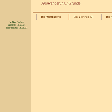
Auswanderung / Gründe
Volker Durben
created: 13.09.01
last update: 13.09.01