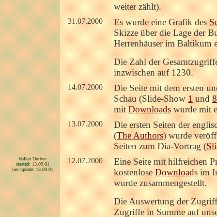
weiter zählt).
31.07.2000
Es wurde eine Grafik des
S
Skizze über die Lage der B
Herrenhäuser im Baltikum e
Die Zahl der Gesamtzugrif
inzwischen auf 1230.
14.07.2000
Die Seite mit dem ersten un
Schau (Slide-Show
1
und
8
mit
Downloads
wurde mit e
13.07.2000
Die ersten Seiten der engl
(
The Authors
) wurde veröff
Seiten zum Dia-Vortrag (
Sl
Volker Durben
12.07.2000
Eine Seite mit hilfreichen P
created: 13.09.01
last update: 13.09.01
kostenlose
Downloads
im I
wurde zusammengestellt.
Die Auswertung der Zugriffs
Zugriffe in Summe auf unser