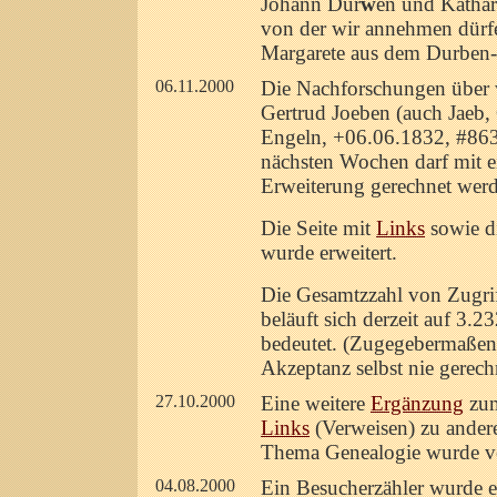
Johann Dur
w
en und Kathari
von der wir annehmen dürfe
Margarete aus dem Durben-
06.11.2000
Die Nachforschungen über
Gertrud Joeben (auch Jaeb,
Engeln, +06.06.1832, #863
nächsten Wochen darf mit e
Erweiterung gerechnet wer
Die Seite mit
Links
sowie di
wurde erweitert.
Die Gesamtzzahl von Zugr
beläuft sich derzeit auf 3.2
bedeutet. (Zugegebermaßen 
Akzeptanz selbst nie gerech
27.10.2000
Eine weitere
Ergänzung
zum
Links
(Verweisen) zu andere
Thema Genealogie wurde ve
04.08.2000
Ein Besucherzähler wurde ei