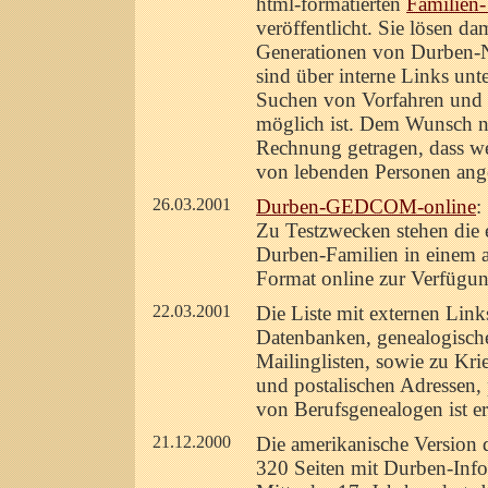
html-formatierten
Familien-
veröffentlicht. Sie lösen da
Generationen von Durben-
sind über interne Links unt
Suchen von Vorfahren und
möglich ist. Dem Wunsch n
Rechnung getragen, dass we
von lebenden Personen ang
26.03.2001
Durben-GEDCOM-online
:
Zu Testzwecken stehen die 
Durben-Familien in einem a
Format online zur Verfügun
22.03.2001
Die Liste mit externen Link
Datenbanken, genealogische
Mailinglisten, sowie zu Kri
und postalischen Adressen,
von Berufsgenealogen ist er
21.12.2000
Die amerikanische Version 
320 Seiten mit Durben-Inf