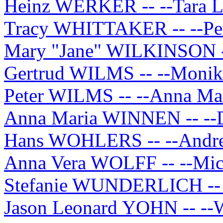
Heinz WERKER -- --Tara
Tracy WHITTAKER -- --Pe
Mary "Jane" WILKINSON -
Gertrud WILMS -- --Mon
Peter WILMS -- --Anna M
Anna Maria WINNEN -- -
Hans WOHLERS -- --And
Anna Vera WOLFF -- --M
Stefanie WUNDERLICH --
Jason Leonard YOHN -- -