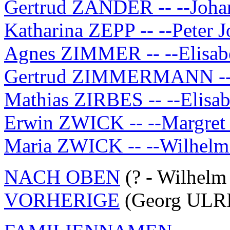
Gertrud ZANDER -- --Joha
Katharina ZEPP -- --Peter 
Agnes ZIMMER -- --Eli
Gertrud ZIMMERMANN -- 
Mathias ZIRBES -- --Elis
Erwin ZWICK -- --Margre
Maria ZWICK -- --Wilhe
NACH OBEN
(? - Wilhel
VORHERIGE
(Georg ULRI